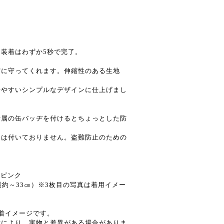
装着はわずか5秒で完了。
実に守ってくれます。伸縮性のある生地
せやすいシンプルなデザインに仕上げまし
付属の缶バッヂを付けるとちょっとした防
ムは付いておりません。盗難防止のための
トピンク
横約～33㎝）※3枚目の写真は着用イメー
着イメージです。
方により、実物と差異がある場合がありま