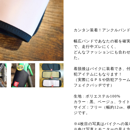
カンタン装着！アンクルバンド
幅広バンドであなたの裾を確
で、走行中ズレにくく、
どんなファッションにも合わ
た。
着脱後はバイクに装着でき、
犯アイテムにもなります！
（実際にＧＰＳや防犯アラー
フェイクバッヂです）
生地 : ポリエステル100%
カラー : 黒、ベージュ、ライ
サイズ：フリー（幅約12㎝、
ジです。
※4枚目の写真はバイクへの装
※色は写真とモニターの見え