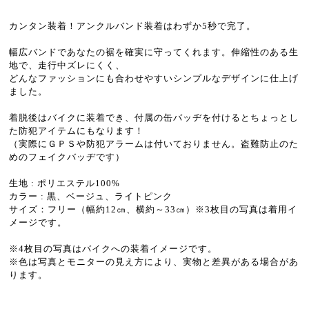
カンタン装着！アンクルバンド装着はわずか5秒で完了。
幅広バンドであなたの裾を確実に守ってくれます。伸縮性のある生
地で、走行中ズレにくく、
どんなファッションにも合わせやすいシンプルなデザインに仕上げ
ました。
着脱後はバイクに装着でき、付属の缶バッヂを付けるとちょっとし
た防犯アイテムにもなります！
（実際にＧＰＳや防犯アラームは付いておりません。盗難防止のた
めのフェイクバッヂです）
生地 : ポリエステル100%
カラー : 黒、ベージュ、ライトピンク
サイズ：フリー（幅約12㎝、横約～33㎝）※3枚目の写真は着用イ
メージです。
※4枚目の写真はバイクへの装着イメージです。
※色は写真とモニターの見え方により、実物と差異がある場合があ
ります。