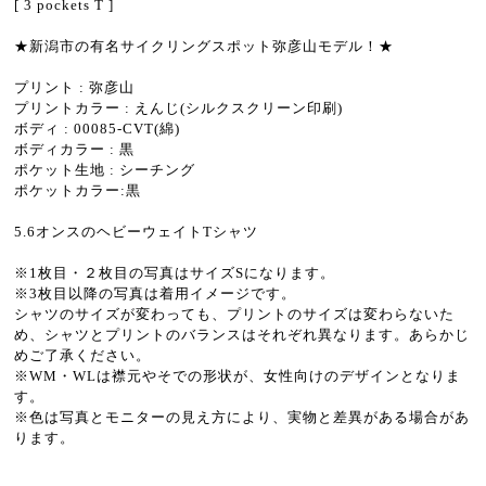
[ 3 pockets T ]
★新潟市の有名サイクリングスポット弥彦山モデル！★
プリント : 弥彦山
プリントカラー : えんじ(シルクスクリーン印刷)
ボディ : 00085-CVT(綿)
ボディカラー : 黒
ポケット生地 : シーチング
ポケットカラー:黒
5.6オンスのヘビーウェイトTシャツ
※1枚目・２枚目の写真はサイズSになります。
※3枚目以降の写真は着用イメージです。
シャツのサイズが変わっても、プリントのサイズは変わらないた
め、シャツとプリントのバランスはそれぞれ異なります。あらかじ
めご了承ください。
※WM・WLは襟元やそでの形状が、女性向けのデザインとなりま
す。
※色は写真とモニターの見え方により、実物と差異がある場合があ
ります。